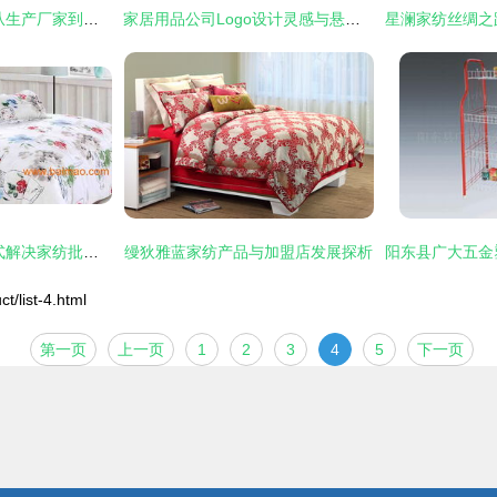
家居用品市场概述 从生产厂家到价格分析
家居用品公司Logo设计灵感与悬赏指南
深圳家纺厂家 一站式解决家纺批发与定做需求
缦狄雅蓝家纺产品与加盟店发展探析
ist-4.html
第一页
上一页
1
2
3
4
5
下一页