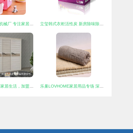
余姚市联特电器机械厂 专注家居与汽车用品，塑造品质生活
立玺韩式衣柜活性炭 新房除味除甲醛的理想选择
心逸品衣柜 品质家居生活，加盟共创未来
乐巢LOVHOME家居用品专场 深咖无捻全棉毛巾，舒适生活的质感之选