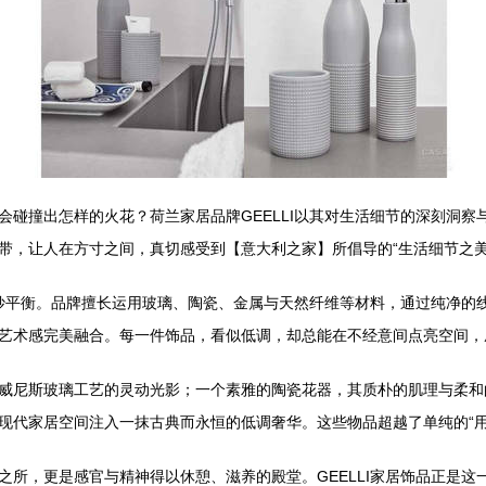
会碰撞出怎样的火花？荷兰家居品牌GEELLI以其对生活细节的深刻洞
带，让人在方寸之间，真切感受到【意大利之家】所倡导的“生活细节之美
的精妙平衡。品牌擅长运用玻璃、陶瓷、金属与天然纤维等材料，通过纯净
艺术感完美融合。每一件饰品，看似低调，却总能在不经意间点亮空间，
威尼斯玻璃工艺的灵动光影；一个素雅的陶瓷花器，其质朴的肌理与柔和
现代家居空间注入一抹古典而永恒的低调奢华。这些物品超越了单纯的“用
之所，更是感官与精神得以休憩、滋养的殿堂。GEELLI家居饰品正是