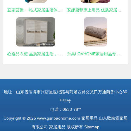
宜家荟聚 一站式家居生活体验中心
安娜黛菲床上用品 优质家居生活，加盟店助您开启事业新篇章
心逸品衣柜 品质家居生活，加盟共创未来
乐巢LOVHOME家居用品专场 深咖无捻全棉毛巾，舒适生活的质感之选
地址：山东省淄博市张店区世纪路与商场西路交叉口万通商务中心80
甲9号
电话：0533-78**
Copyright © 2026
www.gsnbaohome.com
家居用品
山东歌森堡家居
有限公司
家居用品
版权所有
Sitemap