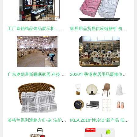
工厂直销精品饰品展示柜，龙岗手机展示柜价格透明实惠——家居用品新选择
家居用品贸易供应链解析 价格优势与批发市场选泽指南
广东奥妮帝斯睡眠家居 科技赋能，打造深眠护航专家
2020年香港家居用品展摊位申请流程及须知 家具参展全攻略
英格兰系列满格方巾-灰 洗护间里的灵动暖意
IKEA 2018“性冷淡”新产品 低调生活背后的故事