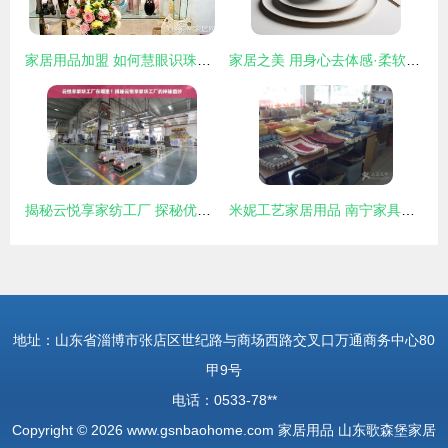
家居用品加盟 如何慧眼识珠，挑选潜力品牌？
家居之美 用身心去体感·柔软的哲学——一帧桌椅与光影的诗篇
揭秘云悦享家纺工厂 探秘优质家居用品的诞生地
米妮工艺家居用品 南宁家具市场的一颗璀璨明珠
地址：山东省淄博市张店区世纪路与商场西路交叉口万通商务中心80
甲9号
电话：0533-78**
Copyright © 2026
www.gsnbaohome.com
家居用品
山东歌森堡家居